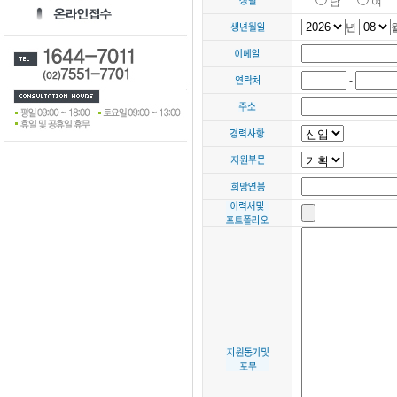
남
여
년
-