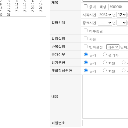
제목
굵게 색상
시작시간
년
컬러선택
종료시간
년
하루종일
알림설정
사용
반복설정
반복설정
단위
공개여부
공개
관리자
읽기권한
공개
회원
댓글작성권한
공개
회원
내용
비밀번호