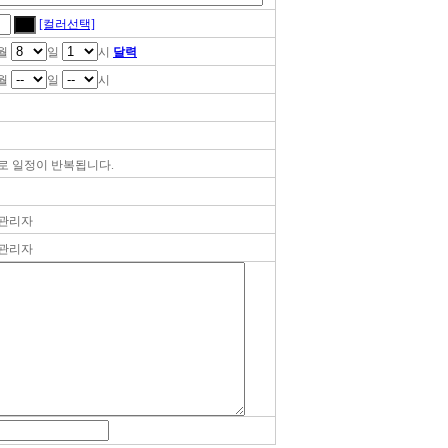
[컬러선택]
월
일
시
달력
월
일
시
로 일정이 반복됩니다.
관리자
관리자